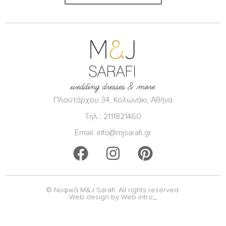
Πλουτάρχου 34, Κολωνάκι, Αθήνα
Τηλ.: 2111821460
Email: info@mjsarafi.gr
F
I
P
a
n
i
c
s
n
© Νυφικά M&J Sarafi. All rights reserved.
e
t
t
Web design by Web intro_
b
a
e