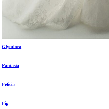
Glyndora
Fantasia
Felicia
Fig