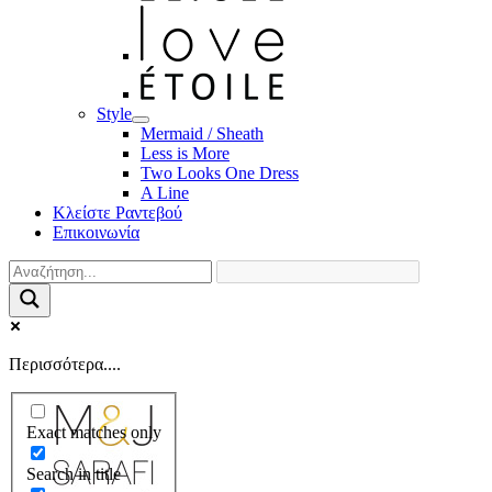
Style
Mermaid / Sheath
Less is More
Two Looks One Dress
A Line
Κλείστε Ραντεβού
Επικοινωνία
Περισσότερα....
Exact matches only
Search in title