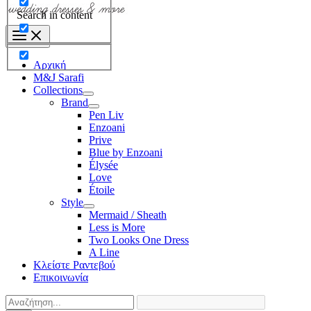
Search in content
Αρχική
M&J Sarafi
Collections
Brand
Pen Liv
Enzoani
Prive
Blue by Enzoani
Élysée
Love
Étoile
Style
Mermaid / Sheath
Less is More
Two Looks One Dress
A Line
Κλείστε Ραντεβού
Επικοινωνία