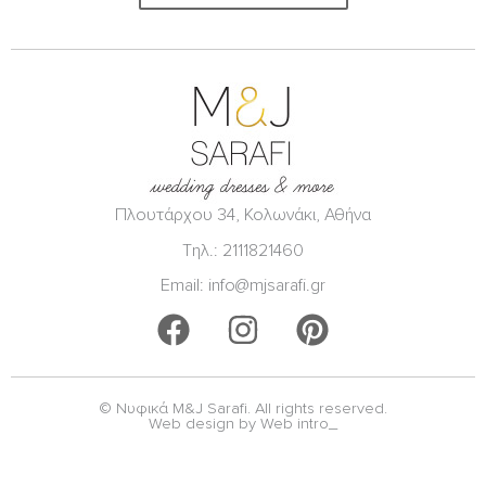
Πλουτάρχου 34, Κολωνάκι, Αθήνα
Τηλ.: 2111821460
Email: info@mjsarafi.gr
F
I
P
a
n
i
c
s
n
© Νυφικά M&J Sarafi. All rights reserved.
e
t
t
Web design by Web intro_
b
a
e