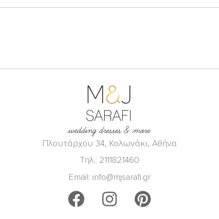
Πλουτάρχου 34, Κολωνάκι, Αθήνα
Τηλ.: 2111821460
Email: info@mjsarafi.gr
F
I
P
a
n
i