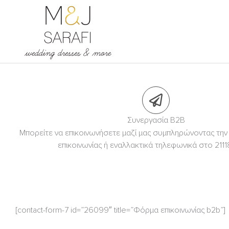
Μετάβαση
στο
περιεχόμενο
Συνεργασία B2B
Μπορείτε να επικοινωνήσετε μαζί μας συμπληρώνοντας τ
επικοινωνίας ή εναλλακτικά τηλεφωνικά στο 2111
[contact-form-7 id=”26099″ title=”Φόρμα επικοινωνίας b2b”]