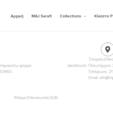
Αρχική
M&J Sarafi
Collections
Κλείστε 
Στοιχεία Επικ
ην παρακάτω φόρμα
Διεύθυνση: Πλουτάρχου 3
821460.
Τηλέφωνο: 21
Email: info@mj
Φόρμα Επικοινωνίας B2B