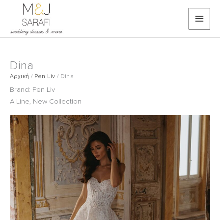
Μετάβαση
στο
περιεχόμενο
Dina
Αρχική
/
Pen Liv
/
Dina
Brand:
Pen Liv
A Line
,
New Collection