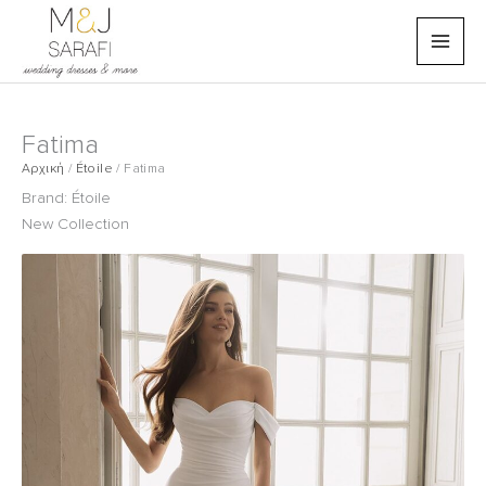
Μετάβαση
στο
περιεχόμενο
Fatima
Αρχική
/
Étoile
/
Fatima
Brand:
Étoile
New Collection