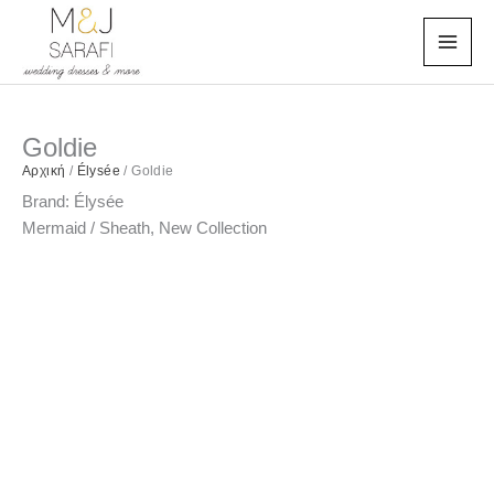
Μετάβαση
στο
περιεχόμενο
Goldie
Αρχική
/
Élysée
/
Goldie
Brand:
Élysée
Mermaid / Sheath
,
New Collection