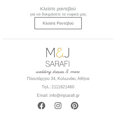
Κλείστε ραντεβού
για να δοκιμάσετε τα νυφικά μας
Κλείστε Ραντεβού
Πλουτάρχου 34, Κολωνάκι, Αθήνα
Τηλ.: 2111821460
Email: info@mjsarafi.gr
F
I
P
a
n
i