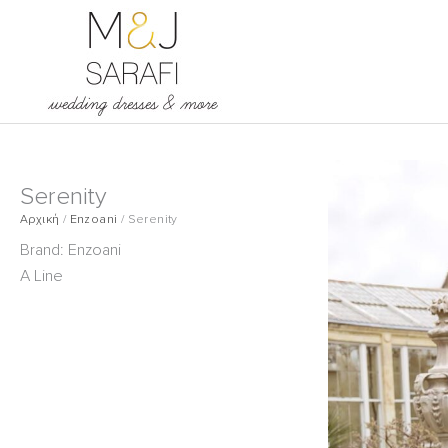
Μετάβαση
στο
περιεχόμενο
Serenity
Αρχική
/
Enzoani
/
Serenity
Brand:
Enzoani
A Line