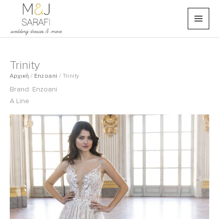
Μετάβαση
στο
περιεχόμενο
Trinity
Αρχική
/
Enzoani
/
Trinity
Brand:
Enzoani
A Line