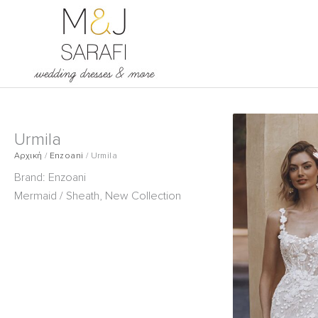
Μετάβαση
στο
περιεχόμενο
Urmila
Αρχική
/
Enzoani
/
Urmila
Brand:
Enzoani
Mermaid / Sheath
,
New Collection