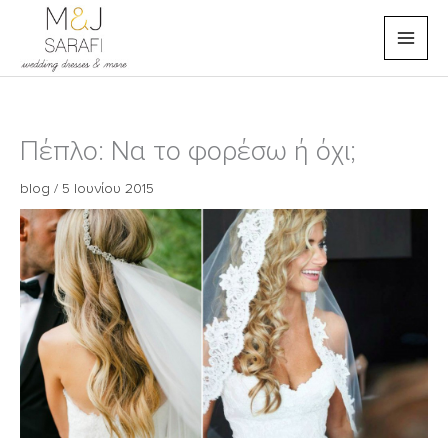
Μετάβαση
στο
περιεχόμενο
Πέπλο: Να το φορέσω ή όχι;
blog
/
5 Ιουνίου 2015