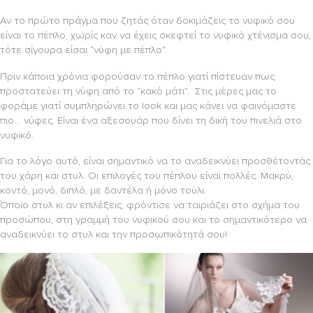
Αν το πρώτο πράγμα που ζητάς όταν δοκιμάζεις το νυφικό σου
είναι το πέπλο, χωρίς καν να έχεις σκεφτεί το νυφικό χτένισμα σου,
τότε σίγουρα είσαι “νύφη με πέπλο”.
Πριν κάποια χρόνια φορούσαν το πέπλο γιατί πίστευαν πως
προστατεύει τη νύφη από το “κακό μάτι”. Στις μέρες μας το
φοράμε γιατί συμπληρώνει το look και μας κάνει να φαινόμαστε
πιο… νύφες. Είναι ένα αξεσουάρ που δίνει τη δική του πινελιά στο
νυφικό.
Για το λόγο αυτό, είναι σημαντικό να το αναδεικνύει προσθέτοντάς
του χάρη και στυλ. Οι επιλογές του πέπλου είναι πολλές. Μακρύ,
κοντό, μονό, διπλό, με δαντέλα ή μόνο τούλι.
Όποιο στυλ κι αν επιλέξεις, φρόντισε να ταιριάζει στο σχήμα του
προσώπου, στη γραμμή του νυφικού σου και το σημαντικότερο να
αναδεικνύει το στυλ και την προσωπικότητά σου!